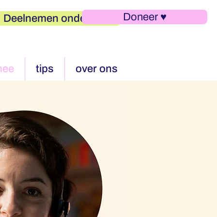
Doneer ♥︎
Deelnemen onderzoek
mee
tips
over ons