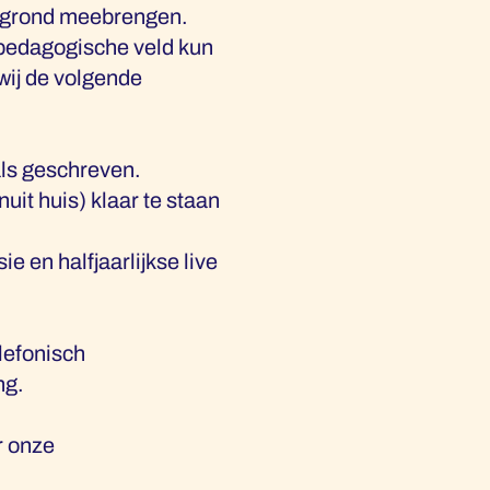
tergrond meebrengen.
t pedagogische veld kun
wij de volgende
als geschreven.
it huis) klaar te staan
e en halfjaarlijkse live
lefonisch
ng.
r onze